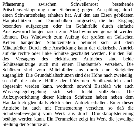
Pflasterung zwischen Schwellenrost bestehende
Pritschenverlängerung eine Sicherung gegen Ausspülung durch
einen Schwartenbelag erhalten hat. Auf den aus Eisen gebildeten
Hauptschützen sind Dammbalken aufgesetzt, die bei Eisgang
besonders aufgezogen oder im Gefahrfalle durch einfache
Auslösevorrichtungen rasch zum Abschwimmen gebracht werden
können. Das Windwerk zum Aufzug der großen an Gallschen
Ketten hängenden Schützentafeln befindet sich auf dem
Mittelpfeiler. Durch eine Ausrückung kann der elektrische Antrieb
auf die rechte oder linke Schütze geschaltet werden. Für den Fall
des Versagens des elektrischen Antriebes sind beide
Schützenaufzüge auch mit einem Handantrieb versehen. Die
Schützen sind vom Mittelpfeiler aus durch eine Steigleiter
zugänglich. Die Grundablaßschützen sind der Höhe nach zweiteilig,
so daß die obere Hälfte der hölzernen Schützentafeln auch
abgesenkt werden kann, wodurch sowohl Eisablaß wie auch
Wasserspiegelregelung sich sehr leicht vollziehen. Die
Aufzugvorrichtung dieser kleinen Schützen haben neben dem
Handantrieb gleichfalls elektrischen Antrieb erhalten. Einer dieser
Antriebe ist auch mit Fernsteuerung versehen, so daß die
Schützenbewegung vom Werk aus durch Druckknopfsteuerung
betätigt werden kann. Ein Fernmelder zeigt im Werk die jeweilige
Stellung der Schütze an.