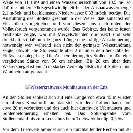
Weite von 11,4 m² und einen Wasserquersschnitt von 10,5 m², so
daß die mittlere Fließgeschwindigkeit bei der Ausbauwassermenge
2,1 m/Sek. und bei kleinstem Niederwasser 0,33 m/Sek. beträgt. Die
Ausführung des Stollens geschah in der Weise, daß zunächst ein
Firststollen vorgetrieben und von diesem aus nach unten der
Vollausbruch vorgenommen wurde. Das Gebirge, das keine festen
Felsbänke zeigte, war mit Mergelschichten durchsetzt und sehr
druckhaft, so daß auf die ganze Länge eine kräftige Auszimmerung
notwendig war, während sich nicht der geringste Wasserandrang
zeigte, obwohl die Stollensohle über 2 m unter dem benachbarten
Flußwasserspiegel lag. Die Ausbetonierung des Stollens mußte eine
verglichene Stärke von 50 cm erhalten. Bis 20 cm über dem
Wasserspiegel ist ein 2 cm starker Zementglattstrich auf Sohlen- und
Wandbeton aufgebracht
An den Stollen schließt sich auf eine Länge von etwa 45 m wieder
ein offenes Kanalprofil an, das sich vor dem Turbinenhause auf
etwa 20 m verbreitert und das auch hier durchweg Ufermauern und
Sohlenbetonierung erhalten hat. Das Sohlengefälle vom
Stolleneinlauf bis zum Leerschuß beim Triebwerk beträgt 0,5 ‰.
Vor dem Triebwerk befindet sich ein durchlaufender Rechen mit 20