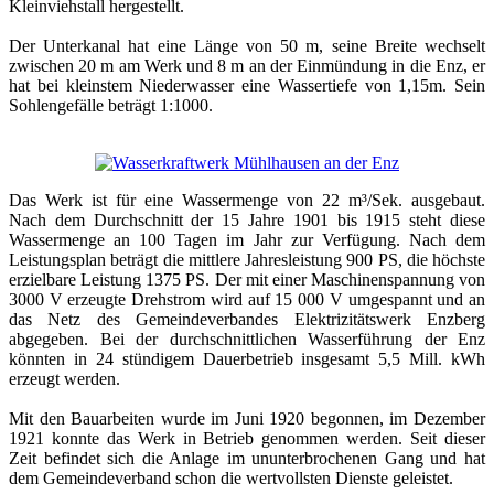
Kleinviehstall hergestellt.
Der Unterkanal hat eine Länge von 50 m, seine Breite wechselt
zwischen 20 m am Werk und 8 m an der Einmündung in die Enz, er
hat bei kleinstem Niederwasser eine Wassertiefe von 1,15m. Sein
Sohlengefälle beträgt 1:1000.
Das Werk ist für eine Wassermenge von 22 m³/Sek. ausgebaut.
Nach dem Durchschnitt der 15 Jahre 1901 bis 1915 steht diese
Wassermenge an 100 Tagen im Jahr zur Verfügung. Nach dem
Leistungsplan beträgt die mittlere Jahresleistung 900 PS, die höchste
erzielbare Leistung 1375 PS. Der mit einer Maschinenspannung von
3000 V erzeugte Drehstrom wird auf 15 000 V umgespannt und an
das Netz des Gemeindeverbandes Elektrizitätswerk Enzberg
abgegeben. Bei der durchschnittlichen Wasserführung der Enz
könnten in 24 stündigem Dauerbetrieb insgesamt 5,5 Mill. kWh
erzeugt werden.
Mit den Bauarbeiten wurde im Juni 1920 begonnen, im Dezember
1921 konnte das Werk in Betrieb genommen werden. Seit dieser
Zeit befindet sich die Anlage im ununterbrochenen Gang und hat
dem Gemeindeverband schon die wertvollsten Dienste geleistet.