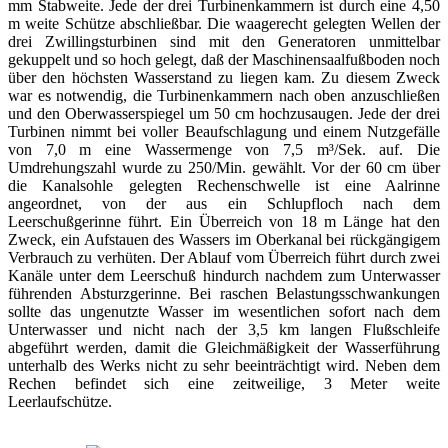
mm Stabweite. Jede der drei Turbinenkammern ist durch eine 4,50
m weite Schütze abschließbar. Die waagerecht gelegten Wellen der
drei Zwillingsturbinen sind mit den Generatoren unmittelbar
gekuppelt und so hoch gelegt, daß der Maschinensaalfußboden noch
über den höchsten Wasserstand zu liegen kam. Zu diesem Zweck
war es notwendig, die Turbinenkammern nach oben anzuschließen
und den Oberwasserspiegel um 50 cm hochzusaugen. Jede der drei
Turbinen nimmt bei voller Beaufschlagung und einem Nutzgefälle
von 7,0 m eine Wassermenge von 7,5 m³/Sek. auf. Die
Umdrehungszahl wurde zu 250/Min. gewählt. Vor der 60 cm über
die Kanalsohle gelegten Rechenschwelle ist eine Aalrinne
angeordnet, von der aus ein Schlupfloch nach dem
Leerschußgerinne führt. Ein Überreich von 18 m Länge hat den
Zweck, ein Aufstauen des Wassers im Oberkanal bei rückgängigem
Verbrauch zu verhüten. Der Ablauf vom Überreich führt durch zwei
Kanäle unter dem Leerschuß hindurch nachdem zum Unterwasser
führenden Absturzgerinne. Bei raschen Belastungsschwankungen
sollte das ungenutzte Wasser im wesentlichen sofort nach dem
Unterwasser und nicht nach der 3,5 km langen Flußschleife
abgeführt werden, damit die Gleichmäßigkeit der Wasserführung
unterhalb des Werks nicht zu sehr beeinträchtigt wird. Neben dem
Rechen befindet sich eine zeitweilige, 3 Meter weite
Leerlaufschütze.