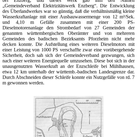
bei Enzberg, und dieses Werk gab ihm den Namen
„Gemeindeverband Elektrizitätswerk Enzberg“. Die Entwicklung
des Überlandwerkes war so günstig, daß die verhältnismäßig kleine
Wasserkraftanlage mit einer Ausbauwassermenge von 12 m³/Sek.
und 4,10 m Gefälle zusammen mit einer 200 PS-
Dieselmotorenanlage den Strombedarf von 27 Gemeinden der
genannten württembergischen Oberämter und von mehreren
Gemeinden des badischen Bezirksamts Pforzheim nicht mehr
decken konnte. Die Aufstellung eines weiteren Dieselmotors mit
einer Leistung von 1000 PS verschaffte zwar eine vorübergehende
Sicherheit, doch sah sich der Gemeindeverband gezwungen, sich
nach einer weiteren Energiequelle umzusehen. Diese bot sich in der
unausgenutzten Wasserkraft an der Enzschleife bei Mühlhausen,
etwa 12 km unterhalb der württemb.-badischen Landesgrenze dar.
Durch Abschneiden dieser Schleife konnte ein Nutzgefälle von rd. 7
m gewonnen werden.