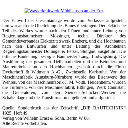
Der Entwurf der Gesamtanlage wurde vom Verfasser aufgestellt,
ihm war auch die Oberleitung des Baues übertragen. Der elektrische
Teil des Werkes wurde nach den Plänen und unter Leitung von
Regierungsbaumeister Mössinger, techn. Direktor des
Gemeindeverbandes Elektrizitätswerk Enzberg, und die Hochbauten
nach den Entwürfen und unter Leitung der Architekten
Regierungsbaumeister Dollinger & Fetzer, Stuttgart, ausgeführt. Die
örtliche Bauleitung besorgte Baumeister Lang, Ludwigsburg. Die
Ausführung der gesamten Tiefbauarbeiten und die Betonier- und
Maurerarbeiten an den Hochbauten geschah durch die Firma
Dyckerhoff & Widmann A.-G., Zweigstelle Karlsruhe. Von der
Maschinenfabrik Augsburg-Nürnberg wurde das Eisenwerk des
Wehres, von der Maschinenfabrik J. M. Voith, Heidenheim, wurden
die Turbinen, von der Maschinenfabrik Eßlingen, Werk Cannstatt,
die Generatoren, von den Siemens-Schuckert-Werken die
Schaltanlage und die Transformatoren geliefert und aufgestellt.
Quelle: Sonderdruck aus der Zeitschrift „DIE BAUTECHNIK“
1925, Heft 49
Verlag von Wilhelm Ernst & Sohn, Berlin W 66.
Alle Rechte vorbehalten.