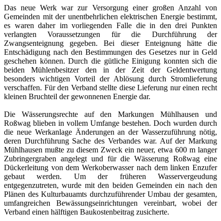
Das neue Werk war zur Versorgung einer großen Anzahl von
Gemeinden mit der unentbehrlichen elektrischen Energie bestimmt,
es waren daher im vorliegenden Falle die in den drei Punkten
verlangten Voraussetzungen für die Durchführung der
Zwangsenteignung gegeben. Bei dieser Enteignung hätte die
Entschädigung nach den Bestimmungen des Gesetzes nur in Geld
geschehen können. Durch die gütliche Einigung konnten sich die
beiden Mühlenbesitzer den in der Zeit der Geldentwertung
besonders wichtigen Vorteil der Ablösung durch Stromlieferung
verschaffen. Für den Verband stellte diese Lieferung nur einen recht
kleinen Bruchteil der gewonnenen Energie dar.
Die Wässerungsrechte auf den Markungen Mühlhausen und
Roßwag blieben in vollem Umfange bestehen. Doch wurden durch
die neue Werkanlage Änderungen an der Wasserzuführung nötig,
deren Durchführung Sache des Verbandes war. Auf der Markung
Mühlhausen mußte zu diesem Zweck ein neuer, etwa 600 m langer
Zubringergraben angelegt und für die Wässerung Roßwag eine
Dückerleitung von dem Werkoberwasser nach dem linken Enzufer
gebaut werden. Um der früheren Wasservergeudung
entgegenzutreten, wurde mit den beiden Gemeinden ein nach den
Plänen des Kulturbauamts durchzuführender Umbau der gesamten,
umfangreichen Bewässungseinrichtungen vereinbart, wobei der
Verband einen hälftigen Baukostenbeitrag zusicherte.