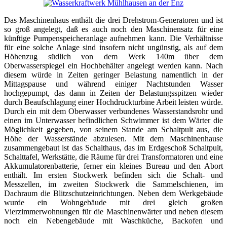
Das Maschinenhaus enthält die drei Drehstrom-Generatoren und ist
so groß angelegt, daß es auch noch den Maschinensatz für eine
künftige Pumpenspeicheranlage aufnehmen kann. Die Verhältnisse
für eine solche Anlage sind insofern nicht ungünstig, als auf dem
Höhenzug südlich von dem Werk 140m über dem
Oberwasserspiegel ein Hochbehälter angelegt werden kann. Nach
diesem würde in Zeiten geringer Belastung namentlich in der
Mittagspause und während einiger Nachtstunden Wasser
hochgepumpt, das dann in Zeiten der Belastungsspitzen wieder
durch Beaufschlagung einer Hochdruckturbine Arbeit leisten würde.
Durch ein mit dem Oberwasser verbundenes Wasserstandsrohr und
einen im Unterwasser befindlichen Schwimmer ist dem Wärter die
Möglichkeit gegeben, von seinem Stande am Schaltpult aus, die
Höhe der Wasserstände abzulesen. Mit dem Maschinenhause
zusammengebaut ist das Schalthaus, das im Erdgeschoß Schaltpult,
Schalttafel, Werkstätte, die Räume für drei Transformatoren und eine
Akkumulatorenbatterie, ferner ein kleines Bureau und den Abort
enthält. Im ersten Stockwerk befinden sich die Schalt- und
Messzellen, im zweiten Stockwerk die Sammelschienen, im
Dachraum die Blitzschutzeinrichtungen. Neben dem Werkgebäude
wurde ein Wohngebäude mit drei gleich großen
Vierzimmerwohnungen für die Maschinenwärter und neben diesem
noch ein Nebengebäude mit Waschküche, Backofen und