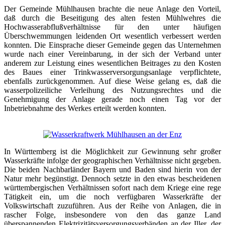
Der Gemeinde Mühlhausen brachte die neue Anlage den Vorteil,
daß durch die Beseitigung des alten festen Mühlwehres die
Hochwasserabflußverhältnisse für den unter häufigen
Überschwemmungen leidenden Ort wesentlich verbessert werden
konnten. Die Einsprache dieser Gemeinde gegen das Unternehmen
wurde nach einer Vereinbarung, in der sich der Verband unter
anderem zur Leistung eines wesentlichen Beitrages zu den Kosten
des Baues einer Trinkwasserversorgungsanlage verpflichtete,
ebenfalls zurückgenommen. Auf diese Weise gelang es, daß die
wasserpolizeiliche Verleihung des Nutzungsrechtes und die
Genehmigung der Anlage gerade noch einen Tag vor der
Inbetriebnahme des Werkes erteilt werden konnten.
In Württemberg ist die Möglichkeit zur Gewinnung sehr großer
Wasserkräfte infolge der geographischen Verhältnisse nicht gegeben.
Die beiden Nachbarländer Bayern und Baden sind hierin von der
Natur mehr begünstigt. Dennoch setzte in den etwas bescheidenen
württembergischen Verhältnissen sofort nach dem Kriege eine rege
Tätigkeit ein, um die noch verfügbaren Wasserkräfte der
Volkswirtschaft zuzuführen. Aus der Reihe von Anlagen, die in
rascher Folge, insbesondere von den das ganze Land
überspannenden Elektrizitätsversorgungsverbänden an der Iller, der