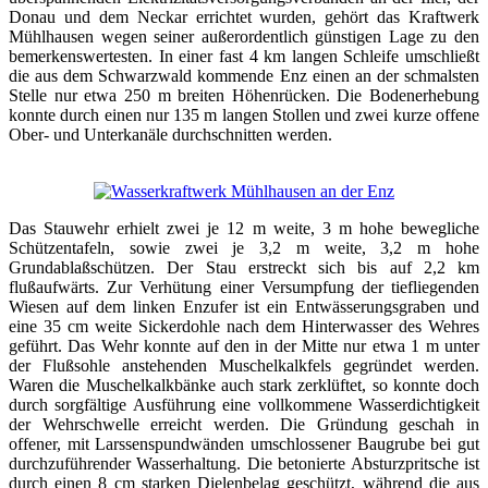
Donau und dem Neckar errichtet wurden, gehört das Kraftwerk
Mühlhausen wegen seiner außerordentlich günstigen Lage zu den
bemerkenswertesten. In einer fast 4 km langen Schleife umschließt
die aus dem Schwarzwald kommende Enz einen an der schmalsten
Stelle nur etwa 250 m breiten Höhenrücken. Die Bodenerhebung
konnte durch einen nur 135 m langen Stollen und zwei kurze offene
Ober- und Unterkanäle durchschnitten werden.
Das Stauwehr erhielt zwei je 12 m weite, 3 m hohe bewegliche
Schützentafeln, sowie zwei je 3,2 m weite, 3,2 m hohe
Grundablaßschützen. Der Stau erstreckt sich bis auf 2,2 km
flußaufwärts. Zur Verhütung einer Versumpfung der tiefliegenden
Wiesen auf dem linken Enzufer ist ein Entwässerungsgraben und
eine 35 cm weite Sickerdohle nach dem Hinterwasser des Wehres
geführt. Das Wehr konnte auf den in der Mitte nur etwa 1 m unter
der Flußsohle anstehenden Muschelkalkfels gegründet werden.
Waren die Muschelkalkbänke auch stark zerklüftet, so konnte doch
durch sorgfältige Ausführung eine vollkommene Wasserdichtigkeit
der Wehrschwelle erreicht werden. Die Gründung geschah in
offener, mit Larssenspundwänden umschlossener Baugrube bei gut
durchzuführender Wasserhaltung. Die betonierte Absturzpritsche ist
durch einen 8 cm starken Dielenbelag geschützt, während die aus