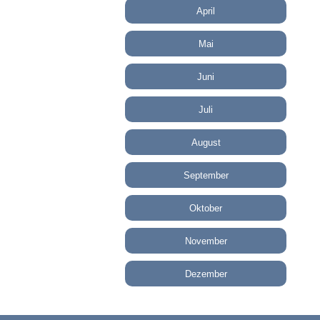
April
Mai
Juni
Juli
August
September
Oktober
November
Dezember