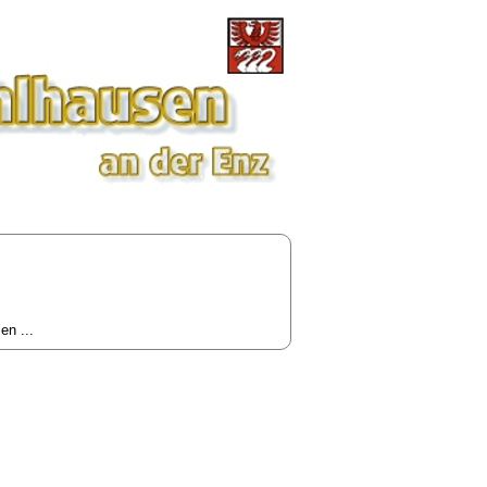
n ...